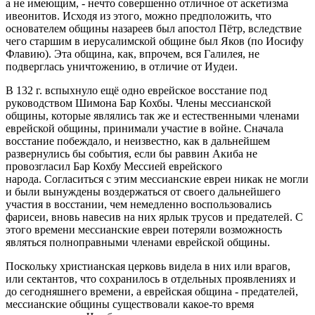
а не имеющим, - нечто совершенно отличное от аскетизма
ивеонитов. Исходя из этого, можно предположить, что
основателем общины назареев был апостол Пётр, вследствие
чего старшим в иерусалимской общине был Яков (по Иосифу
Флавию). Эта община, как, впрочем, вся Галилея, не
подверглась уничтожению, в отличие от Иудеи.
В 132 г. вспыхнуло ещё одно еврейское восстание под
руководством Шимона Бар Кохбы. Члены мессианской
общины, которые являлись так же и естественными членами
еврейской общины, принимали участие в войне. Сначала
восстание побеждало, и неизвестно, как в дальнейшем
развернулись бы события, если бы раввин Акиба не
провозгласил Бар Кохбу Мессией еврейского
народа. Согласиться с этим мессианские евреи никак не могли
и были вынуждены воздержаться от своего дальнейшего
участия в восстании, чем немедленно воспользовались
фарисеи, вновь навесив на них ярлык трусов и предателей. С
этого времени мессианские евреи потеряли возможность
являться полноправными членами еврейской общины.
Поскольку христианская церковь видела в них или врагов,
или сектантов, что сохранилось в отдельных проявлениях и
до сегодняшнего времени, а еврейская община - предателей,
мессианские общины существовали какое-то время