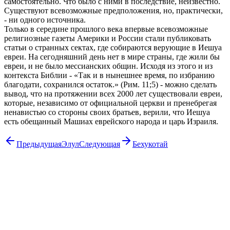
самостоятельно. Что было с ними в последствие, неизвестно.
Существуют всевозможные предположения, но, практически,
- ни одного источника.
Только в середине прошлого века впервые всевозможные
религиозные газеты Америки и России стали публиковать
статьи о странных сектах, где собираются верующие в Иешуа
евреи. На сегодняшний день нет в мире страны, где жили бы
евреи, и не было мессианских общин. Исходя из этого и из
контекста Библии - «Так и в нынешнее время, по избранию
благодати, сохранился остаток.» (Рим. 11;5) - можно сделать
вывод, что на протяжении всех 2000 лет существовали евреи,
которые, независимо от официальной церкви и пренебрегая
ненавистью со стороны своих братьев, верили, что Иешуа
есть обещанный Машиах еврейского народа и царь Израиля.
Предыдущая
Элул
Следующая
Бехукотай