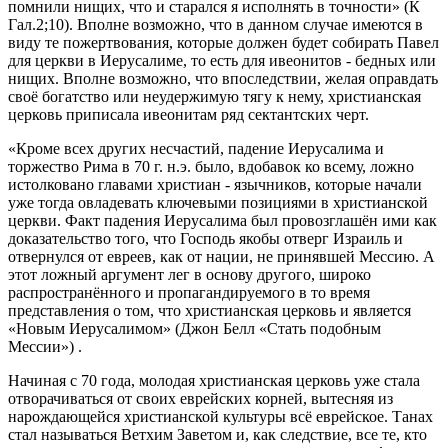
помнили нищих, что и старался я исполнять в точности» (К
Гал.2;10). Вполне возможно, что в данном случае имеются в
виду те пожертвования, которые должен будет собирать Павел
для церкви в Иерусалиме, то есть для ивеонитов - бедных или
нищих. Вполне возможно, что впоследствии, желая оправдать
своё богатство или неудержимую тягу к нему, христианская
церковь приписала ивеонитам ряд сектантских черт.
«Кроме всех других несчастий, падение Иерусалима и
торжество Рима в 70 г. н.э. было, вдобавок ко всему, ложно
истолковано главами христиан - язычников, которые начали
уже тогда овладевать ключевыми позициями в христианской
церкви. Факт падения Иерусалима был провозглашён ими как
доказательство того, что Господь якобы отверг Израиль и
отвернулся от евреев, как от нации, не принявшей Мессию. А
этот ложный аргумент лег в основу другого, широко
распространённого и пропагандируемого в то время
представления о том, что христианская церковь и является
«Новым Иерусалимом» (Джон Белл «Стать подобным
Мессии») .
Начиная с 70 года, молодая христианская церковь уже стала
отворачиваться от своих еврейских корней, вытесняя из
нарождающейся христианской культуры всё еврейское. Танах
стал называться Ветхим Заветом и, как следствие, все те, кто