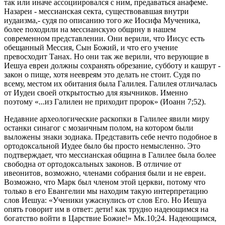
так или иначе ассоциировался с ним, предаваться анафеме.
Назареи - мессианская секта, существовавшая внутри
иудаизма,- судя по описанию того же Иосифа Мученика,
более походили на мессианскую общину в нашем
современном представлении. Они верили, что Иисус есть
обещанный Мессия, Сын Божий, и что его учение
превосходит Танах. Но они так же верили, что верующие в
Иешуа евреи должны сохранять обрезание, субботу и кашрут -
закон о пище, хотя неевреям это делать не стоит. Судя по
всему, местом их обитания была Галилея. Галилея отличалась
от Иудеи своей открытостью для язычников. Именно
поэтому «...из Галилеи не приходит пророк» (Иоанн 7;52).
Недавние археологические раскопки в Галилее явили миру
останки синагог с мозаичным полом, на котором были
выложены знаки зодиака. Представить себе нечто подобное в
ортодоксальной Иудее было бы просто немысленно. Это
подтверждает, что мессианская община в Галилее была более
свободна от ортодоксальных законов. В отличие от
ивеонитов, возможно, членами собрания были и не евреи.
Возможно, что Марк был членом этой церкви, потому что
только в его Евангелии мы находим такую интерпретацию
слов Иешуа: «Ученики ужаснулись от слов Его. Но Иешуа
опять говорит им в ответ: дети! как трудно надеющимся на
богатство войти в Царствие Божие!» Мк.10;24. Надеющимся,