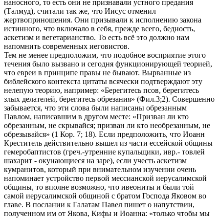
наносного, то есть они не признавали устного предания
(Талмуд), считали так же, что Иисус отменил
жертвоприношения. Они призывали к исполнению закона
истинного, что включало в себя, прежде всего, бедность,
аскетизм и вегетарианство. То есть всё это должно нам
напомнить современных иеговистов.
Тем не менее предположим, что подобное восприятие этого
течения было вызвано и сегодня функционирующей теорией,
что евреи в принципе правы не бывают. Вырванные из
библейского контекста цитаты всячески подтверждают эту
нелепую теорию, например: «Берегитесь псов, берегитесь
злых делателей, берегитесь обрезания» (Фил.3;2). Совершенно
забывается, что эти слова были написаны обрезанным
Павлом, написавшим в другом месте: «Призван ли кто
обрезанным, не скрывайся; призван ли кто необрезанным, не
обрезывайся» (1 Кор. 7; 18). Если предположить, что Иоанн
Креститель действительно вышел из части ессейской общины
гемеробаптистов (греч.-утренние купальщики, ивр.- товлей
шахарит - окунающиеся на заре), если учесть аскетизм
кумранитов, который при внимательном изучении очень
напоминает устройство первой мессианской иерусалимской
общины, то вполне возможно, что ивеониты и были той
самой иерусалимской общиной с братом Господа Яковом во
главе. В послании к Галатам Павел пишет о напутствии,
полученном им от Якова, Кифы и Иоанна: «только чтобы мы