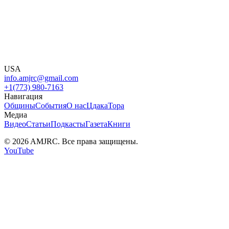
USA
info.amjrc@gmail.com
+1(773) 980-7163
Навигация
Общины
События
О нас
Цдака
Тора
Медиа
Видео
Статьи
Подкасты
Газета
Книги
© 2026 AMJRC. Все права защищены.
YouTube