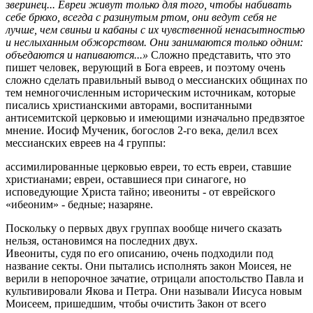
зверинец... Евреи живут только для того, чтобы набивать
себе брюхо, всегда с разинутым ртом, они ведут себя не
лучше, чем свиньи и кабаны с их чувственной ненасытностью
и неслыханным обжорством. Они занимаются только одним:
объедаются и напиваются...»
Сложно представить, что это
пишет человек, верующий в Бога евреев, и поэтому очень
сложно сделать правильный вывод о мессианских общинах по
тем немногочисленным историческим источникам, которые
писались христианскими авторами, воспитанными
антисемитской церковью и имеющими изначально предвзятое
мнение. Иосиф Мученик, богослов 2-го века, делил всех
мессианских евреев на 4 группы:
ассимилированные церковью евреи, то есть евреи, ставшие
христианами; евреи, оставшиеся при синагоге, но
исповедующие Христа тайно; ивеониты - от еврейского
«ибеоним» - бедные; назаряне.
Поскольку о первых двух группах вообще ничего сказать
нельзя, остановимся на последних двух.
Ивеониты, судя по его описанию, очень подходили под
название секты. Они пытались исполнять закон Моисея, не
верили в непорочное зачатие, отрицали апостольство Павла и
культивировали Якова и Петра. Они называли Иисуса новым
Моисеем, пришедшим, чтобы очистить Закон от всего