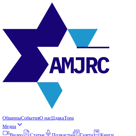
Общины
События
О нас
Цдака
Тора
Медиа
Видео
Статьи
Подкасты
Газета
Книги