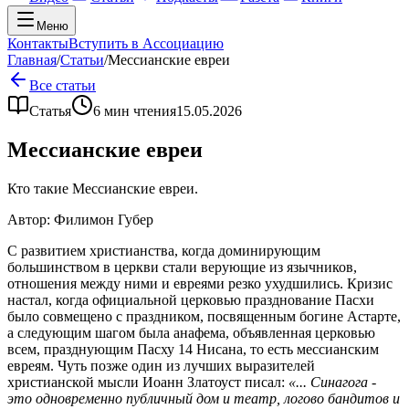
Меню
Контакты
Вступить в Ассоциацию
Главная
/
Статьи
/
Мессианские евреи
Все статьи
Статья
6
мин чтения
15.05.2026
Мессианские евреи
Кто такие Мессианские евреи.
Автор:
Филимон Губер
С развитием христианства, когда доминирующим
большинством в церкви стали верующие из язычников,
отношения между ними и евреями резко ухудшились. Кризис
настал, когда официальной церковью празднование Пасхи
было совмещено с праздником, посвященным богине Астарте,
а следующим шагом была анафема, объявленная церковью
всем, празднующим Пасху 14 Нисана, то есть мессианским
евреям. Чуть позже один из лучших выразителей
христианской мысли Иоанн Златоуст писал:
«... Синагога -
это одновременно публичный дом и театр, логово бандитов и